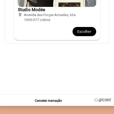
Studio Modée
location_on
Avenida das Forças Armadas, 63a
1600-077 Lisboa
Escolher
Cancelar marcação